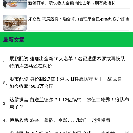
新签订单、确认收入金额均比去年同期有效增长
乐众盈 慧辰股份：融合算力管理平台已有签约客户落地
最新文章
展鹏配资 雄鹿出全新15人名单！名记透露希罗或再换队：
1、
特纳库兹马还在询价
股市配资 身价翻2.7倍！湖人旧将靠防守库里一战成名，
2、
如今收获1900万合同
达麟操盘 白送兰德尔？1.12亿续约！超值二轮秀！狼队布
3、
局了？
博易股票 酒香、墨韵、伞影……我们一起慢慢看
4、