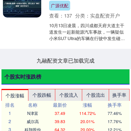
广源优配
查看：
137
分类：
实盘配资开户
10月13日凌晨，四川成都天府大道主干
道发生一起新能源汽车事故，一辆疑似
小米SU7 Ultra的车辆在行驶中发生碰撞
后起火燃烧。 网络流传的行车记录仪画
面及现场....
九融配资文章已加载完成
个股实时涨跌榜
个股跌幅
个股流入
个股流出
换手率
个股涨幅
排名
名称
最新价
涨幅
换手率
1
N津富
37.49
114.72%
77.46%
2
威尔高
39.83
20.01%
17.76%
3
科翔股份
64.32
20.00%
12.21%