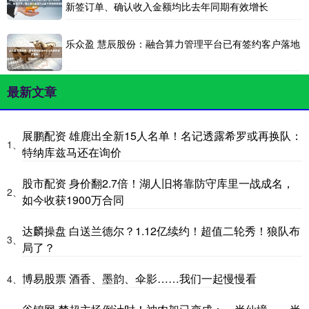
新签订单、确认收入金额均比去年同期有效增长
乐众盈 慧辰股份：融合算力管理平台已有签约客户落地
最新文章
展鹏配资 雄鹿出全新15人名单！名记透露希罗或再换队：
1、
特纳库兹马还在询价
股市配资 身价翻2.7倍！湖人旧将靠防守库里一战成名，
2、
如今收获1900万合同
达麟操盘 白送兰德尔？1.12亿续约！超值二轮秀！狼队布
3、
局了？
博易股票 酒香、墨韵、伞影……我们一起慢慢看
4、