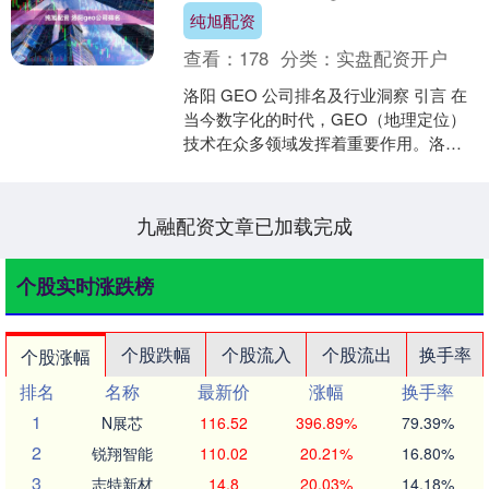
纯旭配资
查看：
178
分类：
实盘配资开户
洛阳 GEO 公司排名及行业洞察 引言 在
当今数字化的时代，GEO（地理定位）
技术在众多领域发挥着重要作用。洛阳
作为一座具有深厚文化底蕴和发展潜力
的城市，其 G....
九融配资文章已加载完成
个股实时涨跌榜
个股跌幅
个股流入
个股流出
换手率
个股涨幅
排名
名称
最新价
涨幅
换手率
1
N展芯
116.52
396.89%
79.39%
2
锐翔智能
110.02
20.21%
16.80%
3
志特新材
14.8
20.03%
14.18%