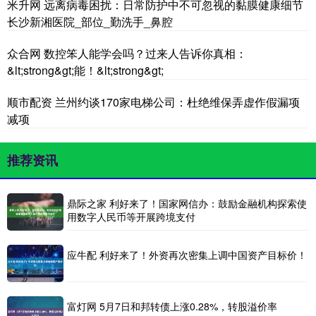
米升网 远离病毒困扰：日常防护中不可忽视的黏膜健康细节
长沙新湘医院_部位_勤洗手_鼻腔
众合网 数控笨人能学会吗？过来人告诉你真相：
&lt;strong&gt;能！&lt;strong&gt;
顺市配资 兰州约谈170家电梯公司：杜绝维保弄虚作假漏项
减项
推荐资讯
鼎际之家 利好来了！国家网信办：鼓励金融机构探索使
用数字人民币等开展跨境支付
应牛配 利好来了！外资再次密集上调中国资产目标价！
富灯网 5月7日和邦转债上涨0.28%，转股溢价率