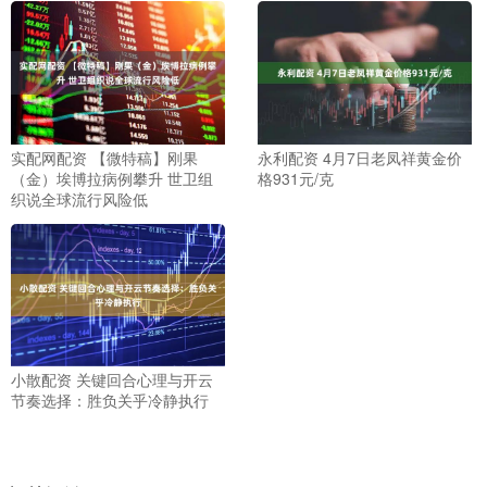
实配网配资 【微特稿】刚果
永利配资 4月7日老凤祥黄金价
（金）埃博拉病例攀升 世卫组
格931元/克
织说全球流行风险低
小散配资 关键回合心理与开云
节奏选择：胜负关乎冷静执行