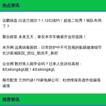
热点资讯
达麟操盘 白送兰德尔？1.12亿续约！超值二轮秀！狼队布局
了？
聚合财富 未来五天，泰安本市车辆避开这些道路！
米升网 远离病毒困扰：日常防护中不可忽视的黏膜健康细节
长沙新湘医院_部位_勤洗手_鼻腔
众合网 数控笨人能学会吗？过来人告诉你真相：
&lt;strong&gt;能！&lt;strong&gt;
顺市配资 兰州约谈170家电梯公司：杜绝维保弄虚作假漏项
减项
推荐资讯