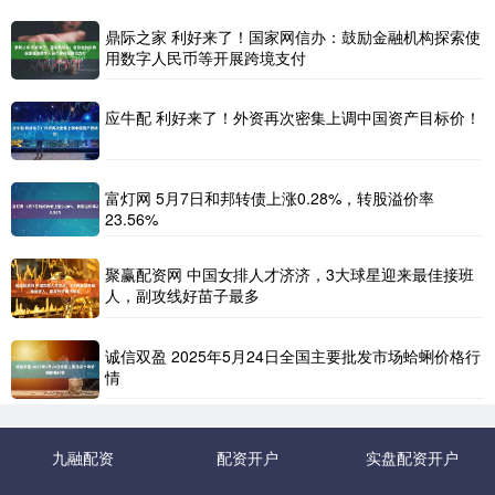
鼎际之家 利好来了！国家网信办：鼓励金融机构探索使
用数字人民币等开展跨境支付
应牛配 利好来了！外资再次密集上调中国资产目标价！
富灯网 5月7日和邦转债上涨0.28%，转股溢价率
23.56%
聚赢配资网 中国女排人才济济，3大球星迎来最佳接班
人，副攻线好苗子最多
诚信双盈 2025年5月24日全国主要批发市场蛤蜊价格行
情
九融配资
配资开户
实盘配资开户